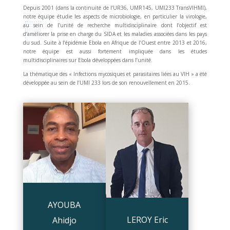
Depuis 2001 (dans la continuité de l’UR36, UMR145, UMI233 TransVIHMI),
notre équipe étudie les aspects de microbiologie, en particulier la virologie,
au sein de l’unité de recherche multidisciplinaire dont l’objectif est
d’améliorer la prise en charge du SIDA et les maladies associées dans les pays
du sud. Suite à l’épidémie Ebola en Afrique de l’Ouest entre 2013 et 2016,
notre équipe est aussi fortement impliquée dans les études
multidisciplinaires sur Ebola développées dans l’unité.
La thématique des « Infections mycosiques et parasitaires liées au VIH » a été
développée au sein de l’UMI 233 lors de son renouvellement en 2015.
AYOUBA
LEROY Eric
Ahidjo