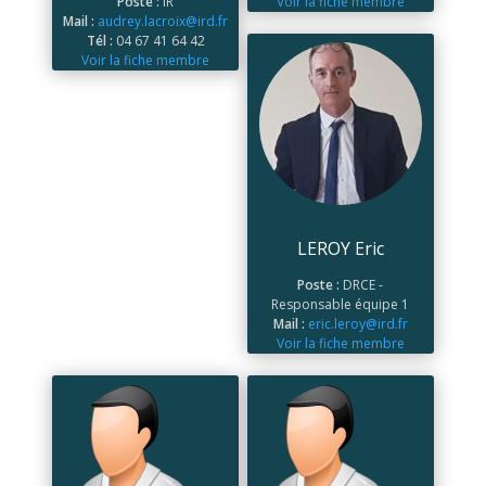
Poste :
IR
Voir la fiche membre
Mail :
audrey.lacroix@ird.fr
Tél :
04 67 41 64 42
Voir la fiche membre
LEROY Eric
Poste :
DRCE -
Responsable équipe 1
Mail :
eric.leroy@ird.fr
Voir la fiche membre