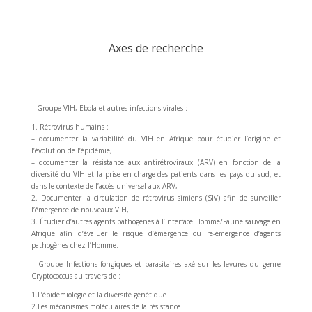
Axes de recherche
– Groupe VIH, Ebola et autres infections virales :
1. Rétrovirus humains :
– documenter la variabilité du VIH en Afrique pour étudier l’origine et
l’évolution de l’épidémie,
– documenter la résistance aux antirétroviraux (ARV) en fonction de la
diversité du VIH et la prise en charge des patients dans les pays du sud, et
dans le contexte de l’accès universel aux ARV,
2. Documenter la circulation de rétrovirus simiens (SIV) afin de surveiller
l’émergence de nouveaux VIH,
3. Étudier d’autres agents pathogènes à l’interface Homme/Faune sauvage en
Afrique afin d’évaluer le risque d’émergence ou re-émergence d’agents
pathogènes chez l’Homme.
– Groupe Infections fongiques et parasitaires axé sur les levures du genre
Cryptococcus au travers de :
1.L’épidémiologie et la diversité génétique
2.Les mécanismes moléculaires de la résistance