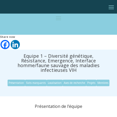
Share now
Equipe 1 – Diversité génétique,
Résistance, Emergence, Interface
homme/faune sauvage des maladies
infectieuses VIH
Présentation
Faits marquants
Localisation
Axes de recherche
Projets
Membres
Présentation de l’équipe