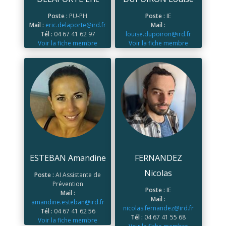
Poste :
PU-PH
Poste :
IE
Mail :
eric.delaporte@ird.fr
Mail :
Tél :
04 67 41 62 97
louise.dupoiron@ird.fr
Voir la fiche membre
Voir la fiche membre
ESTEBAN Amandine
FERNANDEZ
Nicolas
Poste :
AI Assistante de
Prévention
Poste :
IE
Mail :
Mail :
amandine.esteban@ird.fr
nicolas.fernandez@ird.fr
Tél :
04 67 41 62 56
Tél :
04 67 41 55 68
Voir la fiche membre