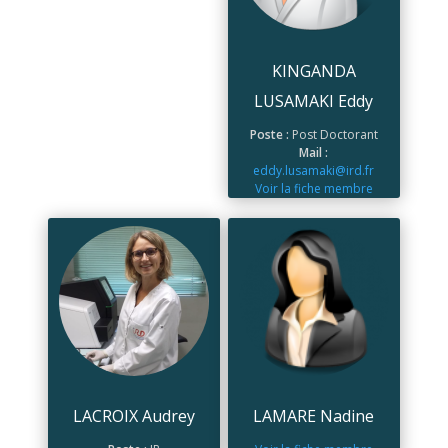
KINGANDA
LUSAMAKI Eddy
Poste :
Post Doctorant
Mail :
eddy.lusamaki@ird.fr
Voir la fiche membre
LACROIX Audrey
LAMARE Nadine