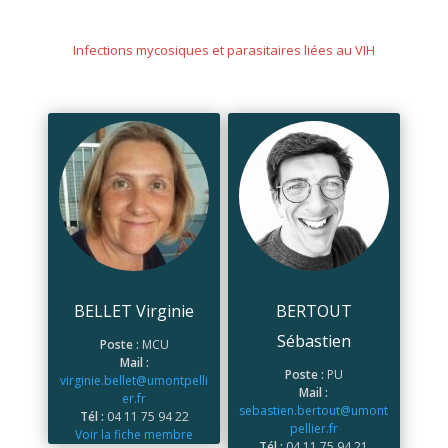
Infections mycosiques et parasitaires liées au VIH
BELLET Virginie
BERTOUT
Sébastien
Poste :
MCU
Mail :
Poste :
PU
virginie.bellet@umontpelli
Mail :
er.fr
sebastien.bertout@umont
Tél :
04 11 75 94 22
pellier.fr
Voir la fiche membre
Tél :
04 11 75 94 21