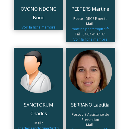
OVONO NDONG
PEETERS Martine
Buno
Poste :
DRCE Emérite
Mail :
Voir la fiche membre
martine.peeters@ird.fr
Tél :
04 67 41 61 61
Voir la fiche membre
SANCTORUM
SERRANO Laetitia
Charles
Poste :
IE Assistante de
Prévention
Mail :
Mail :
charles.sanctorum@ird.fr