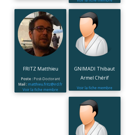
Voir la fiche membre
FRITZ Matthieu
GNIMADI Thibaut
Armel Chérif
Poste :
Post-Doctorant
Mail :
matthieu.fritz@ird.fr
Voir la fiche membre
Voir la fiche membre