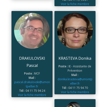
Voir la fiche membre
DRAKULOVSKI
KRASTEVA Donika
Pascal
Poste :
IE - Assistante de
Prévention
Poste :
MCF
Mail :
Mail :
donika.krasteva@umontp
pascal.drakulovski@umon
ellier.fr
tpellier.fr
Tél :
04 11 75 94 70
Tél :
04 11 75 94 24
Voir la fiche membre
Voir la fiche membre