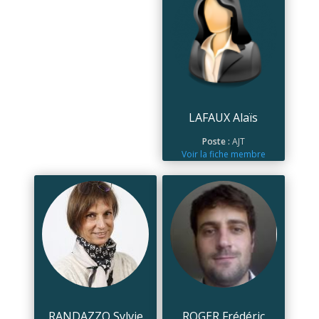
LAFAUX Alaïs
Poste :
AJT
Voir la fiche membre
RANDAZZO Sylvie
ROGER Frédéric