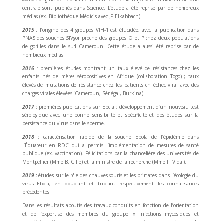
centrale sont publiés dans Science. L’étude a été reprise par de nombreux
médias (ex. Bibliothèque Médicis avec JP Elkabbach).
2015 :
l’origine des 4 groupes VIH-1 est élucidée, avec la publication dans
PNAS des souches SIVgor proche des groupes O et P chez deux populations
de gorilles dans le sud Cameroun. Cette étude a aussi été reprise par de
nombreux médias.
2016 :
premières études montrant un taux élevé de résistances chez les
enfants nés de mères séropositives en Afrique (collaboration Togo) ; taux
élevés de mutations de résistance chez les patients en échec viral avec des
charges virales élevées (Cameroun, Sénégal, Burkina).
2017 :
premières publications sur Ebola ; développement d’un nouveau test
sérologique avec une bonne sensibilité et spécificité et des études sur la
persistance du virus dans le sperme.
2018 :
caractérisation rapide de la souche Ebola de l’épidémie dans
l’Équateur en RDC qui a permis l’implémentation de mesures de santé
publique (ex. vaccination). Félicitations par la chancelière des universités de
Montpellier (Mme B. Gille) et la ministre de la recherche (Mme F. Vidal).
2019 :
études sur le rôle des chauves-souris et les primates dans l’écologie du
virus Ebola, en doublant et triplant respectivement les connaissances
précédentes.
Dans les résultats aboutis des travaux conduits en fonction de l’orientation
et de l’expertise des membres du groupe « Infections mycosiques et