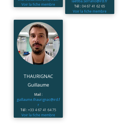
laetitia.serrano@ird.fr
Voir la fiche membre
Tél :
04 67 41 62 65
Voir la fiche membre
THAURIGNAC
Guillaume
Mail :
guillaume.thaurignac@ird.f
r
Tél :
+33 4 67 41 64 75
Voir la fiche membre