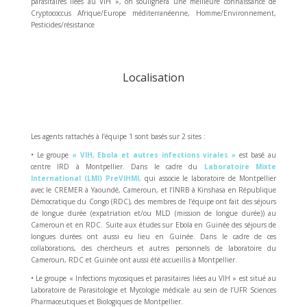
parasitaires liées au VIH », on soulignera une meilleure connaissance de
Cryptococcus Afrique/Europe méditerranéenne, Homme/Environnement,
Pesticides/résistance
Localisation
Les agents rattachés à l’équipe 1 sont basés sur 2 sites :
• Le groupe
« VIH, Ebola et autres infections virales »
est basé au
centre IRD à Montpellier. Dans le cadre du
Laboratoire Mixte
International (LMI) PreVIHMI,
qui associe le laboratoire de Montpellier
avec le CREMER à Yaoundé, Cameroun, et l’INRB à Kinshasa en République
Démocratique du Congo (RDC), des membres de l’équipe ont fait des séjours
de longue durée (expatriation et/ou MLD (mission de longue durée)) au
Cameroun et en RDC. Suite aux études sur Ebola en Guinée des séjours de
longues durées ont aussi eu lieu en Guinée. Dans le cadre de ces
collaborations, des chercheurs et autres personnels de laboratoire du
Cameroun, RDC et Guinée ont aussi été accueillis à Montpellier.
• Le groupe « Infections mycosiques et parasitaires liées au VIH » est situé au
Laboratoire de Parasitologie et Mycologie médicale au sein de l’UFR Sciences
Pharmaceutiques et Biologiques de Montpellier.