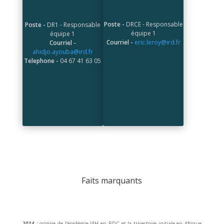
Poste -
DRCE - Responsable
Poste -
DR1 - Responsable
équipe 1
équipe 1
Courriel -
eric.leroy@ird.fr
Courriel -
ahidjo.ayouba@ird.fr
Telephone -
04 67 41 63 05
Faits marquants
2014 :
origine de l’épidémie VIH en RDC et la trajectoire initiale en Afrique