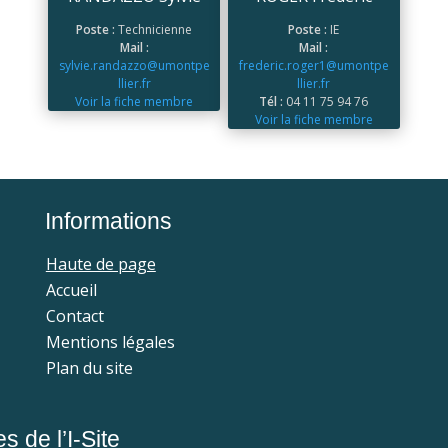
Poste :
Technicienne
Poste :
IE
Mail :
Mail :
sylvie.randazzo@umontpe
frederic.roger1@umontpe
llier.fr
llier.fr
Voir la fiche membre
Tél :
04 11 75 94 76
Voir la fiche membre
Informations
Haute de page
Accueil
Contact
Mentions légales
Plan du site
 de l’I-Site