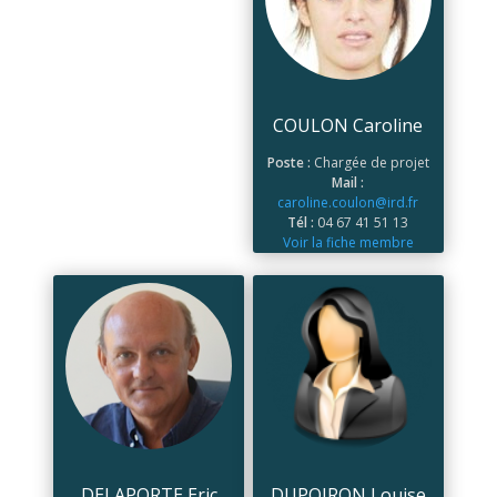
COULON Caroline
Poste :
Chargée de projet
Mail :
caroline.coulon@ird.fr
Tél :
04 67 41 51 13
Voir la fiche membre
DELAPORTE Eric
DUPOIRON Louise