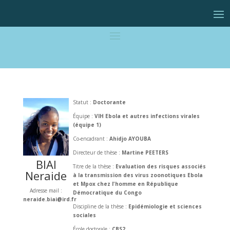
Statut :
Doctorante
Équipe :
VIH Ebola et autres infections virales
(équipe 1)
Co-encadrant :
Ahidjo AYOUBA
Directeur de thèse :
Martine PEETERS
BIAI
Titre de la thèse :
Evaluation des risques associés
Neraide
à la transmission des virus zoonotiques Ebola
et Mpox chez l'homme en République
Adresse mail :
Démocratique du Congo
neraide.biai@ird.fr
Discipline de la thèse :
Epidémiologie et sciences
sociales
École doctorale :
CBS2