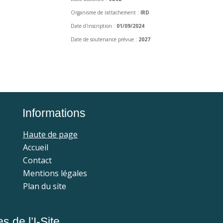
Organisme de rattachement :
IRD
Date d'inscription :
01/09/2024
Date de soutenance prévue :
2027
Informations
Haute de page
Accueil
Contact
Mentions légales
Plan du site
 de l’I-Site