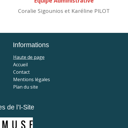
Equipe Administrative
Coralie Sigounios et Karéline PILOT
Informations
Haute de page
Accueil
Contact
Mentions légales
Plan du site
 de l’I-Site