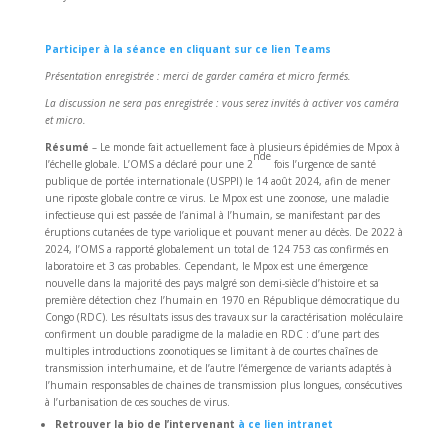
Participer à la séance en cliquant sur ce lien Teams
Présentation enregistrée : merci de garder caméra et micro fermés.
La discussion ne sera pas enregistrée : vous serez invités à activer vos caméra
et micro.
Résumé
– Le monde fait actuellement face à plusieurs épidémies de Mpox à
nde
l’échelle globale. L’OMS a déclaré pour une 2
fois l’urgence de santé
publique de portée internationale (USPPI) le 14 août 2024, afin de mener
une riposte globale contre ce virus. Le Mpox est une zoonose, une maladie
infectieuse qui est passée de l’animal à l’humain, se manifestant par des
éruptions cutanées de type variolique et pouvant mener au décès. De 2022 à
2024, l’OMS a rapporté globalement un total de 124 753 cas confirmés en
laboratoire et 3 cas probables. Cependant, le Mpox est une émergence
nouvelle dans la majorité des pays malgré son demi-siècle d’histoire et sa
première détection chez l’humain en 1970 en République démocratique du
Congo (RDC). Les résultats issus des travaux sur la caractérisation moléculaire
confirment un double paradigme de la maladie en RDC : d’une part des
multiples introductions zoonotiques se limitant à de courtes chaînes de
transmission interhumaine, et de l’autre l’émergence de variants adaptés à
l’humain responsables de chaines de transmission plus longues, consécutives
à l’urbanisation de ces souches de virus.
Retrouver la bio de l’intervenant
à ce lien intranet