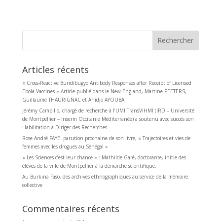
Rechercher
Articles récents
« Cross-Reactive Bundibugyo Antibody Responses after Receipt of Licensed
Ebola Vaccines » Article publié dans le New England, Martine PEETERS,
Guillaume THAURIGNAC et Ahidjo AYOUBA
Jérémy Campillo, chargé de recherche à l’UMI TransVIHMI (IRD – Université
de Montpellier – Inserm Occitanie Méditerranée) a soutenu avec succès son
Habilitation à Diriger des Recherches
Rose André FAYE: parution prochaine de son livre, « Trajectoires et vies de
femmes avec les drogues au Sénégal »
« Les Sciences c’est leur chance » : Mathilde Garé, doctorante, initie des
élèves de la ville de Montpellier à la démarche scientifique.
Au Burkina Faso, des archives ethnographiques au service de la mémoire
collective
Commentaires récents