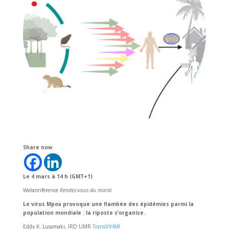
Share now
Le
4 mars
à
14 h
(GMT+1)
Webconférence
Rendez-vous du mardi
Le virus Mpox provoque une flambée des épidémies parmi la
population mondiale : la riposte s’organise.
Eddy K. Lusamaki, IRD UMR
TransVIHMI