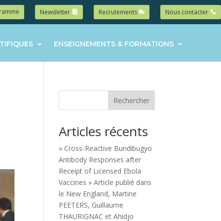
gramme
Newsletter
Recrutements
Nous contacter
TIFIQUES
ENSEIGNEMENTS & FORMATIONS
Rechercher
Articles récents
« Cross-Reactive Bundibugyo
Antibody Responses after
Receipt of Licensed Ebola
Vaccines » Article publié dans
le New England, Martine
PEETERS, Guillaume
THAURIGNAC et Ahidjo