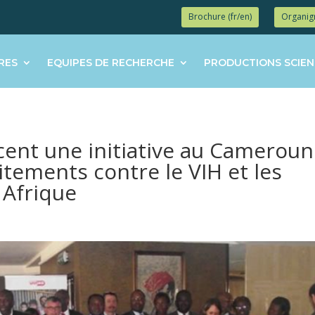
Brochure (fr/en)
Organi
RES
EQUIPES DE RECHERCHE
PRODUCTIONS SCIEN
cent une initiative au Cameroun
itements contre le VIH et les
 Afrique