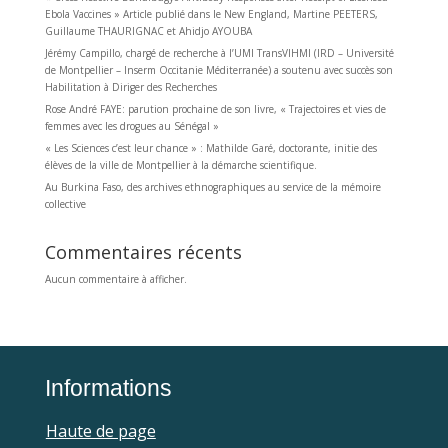
Ebola Vaccines » Article publié dans le New England, Martine PEETERS,
Guillaume THAURIGNAC et Ahidjo AYOUBA
Jérémy Campillo, chargé de recherche à l’UMI TransVIHMI (IRD – Université
de Montpellier – Inserm Occitanie Méditerranée) a soutenu avec succès son
Habilitation à Diriger des Recherches
Rose André FAYE: parution prochaine de son livre, « Trajectoires et vies de
femmes avec les drogues au Sénégal »
« Les Sciences c’est leur chance » : Mathilde Garé, doctorante, initie des
élèves de la ville de Montpellier à la démarche scientifique.
Au Burkina Faso, des archives ethnographiques au service de la mémoire
collective
Commentaires récents
Aucun commentaire à afficher.
Informations
Haute de page