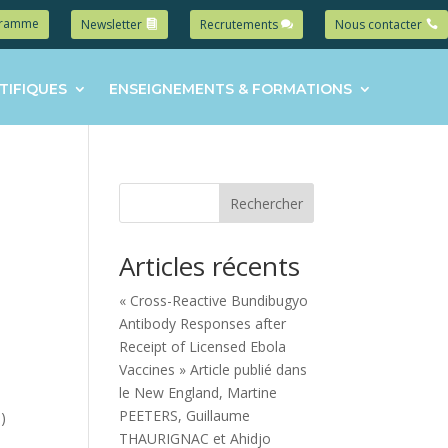
gramme
Newsletter
Recrutements
Nous contacter
TIFIQUES
ENSEIGNEMENTS & FORMATIONS
Rechercher
Articles récents
« Cross-Reactive Bundibugyo
Antibody Responses after
Receipt of Licensed Ebola
Vaccines » Article publié dans
le New England, Martine
PEETERS, Guillaume
G)
THAURIGNAC et Ahidjo