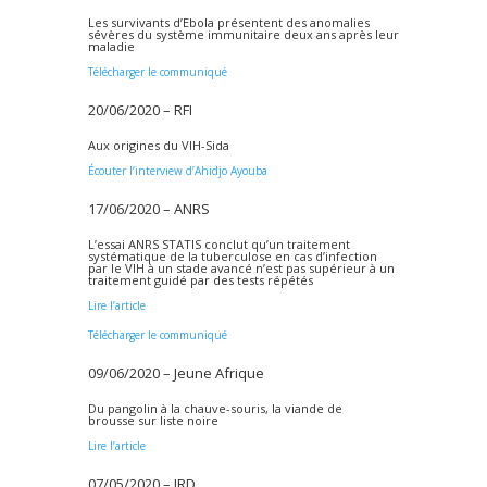
Les survivants d’Ebola présentent des anomalies
sévères du système immunitaire deux ans après leur
maladie
Télécharger le communiqué
20/06/2020 – RFI
Aux origines du VIH-Sida
Écouter l’interview d’Ahidjo Ayouba
17/06/2020 – ANRS
L’essai ANRS STATIS conclut qu’un traitement
systématique de la tuberculose en cas d’infection
par le VIH à un stade avancé n’est pas supérieur à un
traitement guidé par des tests répétés
Lire l’article
Télécharger le communiqué
09/06/2020 – Jeune Afrique
Du pangolin à la chauve-souris, la viande de
brousse sur liste noire
Lire l’article
07/05/2020 – IRD