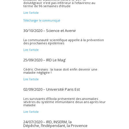
dolutégravir n’est pas inférieur à l’efavirenz au
terme de 96 semaines d’étude
Lire l’article
Télécharger le communiqué
30/10/2020 – Science et Avenir
La communauté scientifique appelle à la prévention
des prochaines épidémies
Lire l’article
25/09/2020 – IRD Le Mag’
Cédric Chesnais : la loase doit enfin devenir une
maladie négligée !
Lire l’article
02/09/2020 – Université Paris Est
Les survivants d’Ebola présentent des anomalies
sévères du système immunitaire deux ans après leur
maladie
Lire l’article
24/07/2020 –
IRD
,
INSERM
,
la
Dépêche
,
l’Indépendant
,
la Provence