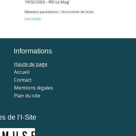
19/02/2020 – IRD Le Mag’
Maladies parasitaires : l’économie de tests
Lire l’article
Informations
Haute de page
Accueil
Contact
Mentions légales
Plan du site
 de l’I-Site