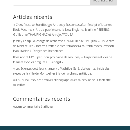
Articles récents
« Cross-Reactive Bundibugyo Antibody Responses after Receipt of Licensed
Ebola Vaccines » Article publié dans le New England, Martine PEETERS,
Guillaume THAURIGNAC et Ahidjo AYOUBA
Jérémy Campillo, chargé de recherche à l’UMI TransVIHMI (IRD – Université
de Montpellier – Inserm Occitanie Méditerranée) a soutenu avec succès son
Habilitation à Diriger des Recherches
Rose André FAYE: parution prochaine de son livre, « Trajectoires et vies de
femmes avec les drogues au Sénégal »
« Les Sciences c’est leur chance » : Mathilde Garé, doctorante, initie des
élèves de la ville de Montpellier à la démarche scientifique.
Au Burkina Faso, des archives ethnographiques au service de la mémoire
collective
Commentaires récents
Aucun commentaire à afficher.