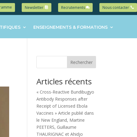
gramme
Newsletter
Recrutements
Nous contacter
TIFIQUES
ENSEIGNEMENTS & FORMATIONS
Rechercher
Articles récents
« Cross-Reactive Bundibugyo
Antibody Responses after
Receipt of Licensed Ebola
Vaccines » Article publié dans
le New England, Martine
PEETERS, Guillaume
THAURIGNAC et Ahidjo