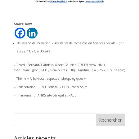
Share now
8e session de formation « Assistants de recherche en Sciences Sociale » ; 11
au 22/11/24, à Bouaké
– Coord : Bernard, Gabrièle, Albert Gautier (CRCF/TransVIHMI) ;
avec : Marc Egrot (LPED), Firmin Kra (CUB), Blandine Bila (IRSS-Burkina Faso)
– Thème « Arbovirose : aspects anthropologiques »
– Collaboration : CRCF Sénégal – CUB Côte d’Ivoire
– financement : ANRS site Sénégal et RAEE
Rechercher
Articles récents