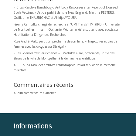
« Cross-Reactive Bundibugyo Antibody Responses after Receipt of Licensed
Ebola Vaccines » Article publié dans le New England, Martine PEETERS,
Guillaume THAURIGNAC et Ahidjo AYOUBA
Jérémy Campillo, chargé de recherche à l’UMI TransVIHMI (IRD – Université
de Montpellier – Inserm Occitanie Méditerranée) a soutenu avec succès son
Habilitation à Diriger des Recherches
Rose André FAYE: parution prochaine de son livre, « Trajectoires et vies de
femmes avec les drogues au Sénégal »
« Les Sciences c’est leur chance » : Mathilde Garé, doctorante, initie des
élèves de la ville de Montpellier à la démarche scientifique.
Au Burkina Faso, des archives ethnographiques au service de la mémoire
collective
Commentaires récents
Aucun commentaire à afficher.
Informations