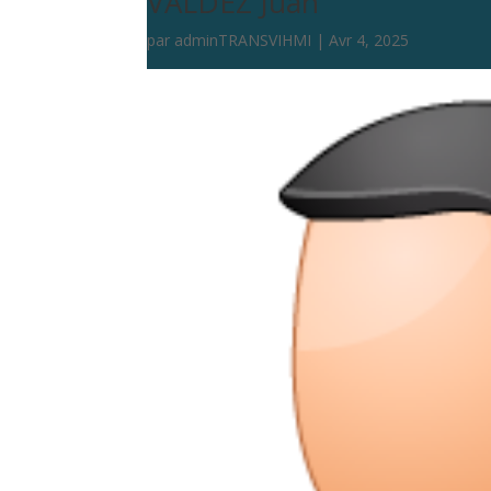
VALDEZ Juan
par
adminTRANSVIHMI
|
Avr 4, 2025