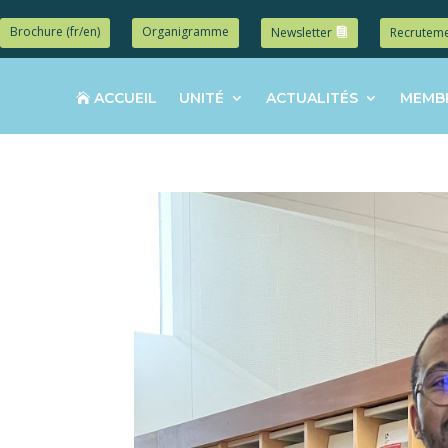
Brochure (fr/en)
Organigramme
Newsletter
Recrutem
ACCUEIL
UNITÉ
ACTUALITÉS
MEMB