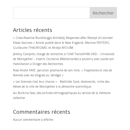
Rechercher
Articles récents
« Cross-Reactive Bundibugyo Antibody Responses after Receipt of Licensed
Ebola Vaccines » Article publié dans le New England, Martine PEETERS,
Guillaume THAURIGNAC et Ahidjo AYOUBA
Jérémy Campillo, chargé de recherche à l’UMI TransVIHMI (IRD – Université
de Montpellier – Inserm Occitanie Méditerranée) a soutenu avec succès son
Habilitation à Diriger des Recherches
Rose André FAYE: parution prochaine de son livre, « Trajectoires et vies de
femmes avec les drogues au Sénégal »
« Les Sciences c’est leur chance » : Mathilde Garé, doctorante, initie des
élèves de la ville de Montpellier à la démarche scientifique.
Au Burkina Faso, des archives ethnographiques au service de la mémoire
collective
Commentaires récents
Aucun commentaire à afficher.