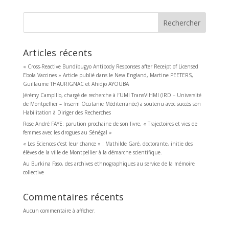
Rechercher
Articles récents
« Cross-Reactive Bundibugyo Antibody Responses after Receipt of Licensed
Ebola Vaccines » Article publié dans le New England, Martine PEETERS,
Guillaume THAURIGNAC et Ahidjo AYOUBA
Jérémy Campillo, chargé de recherche à l’UMI TransVIHMI (IRD – Université
de Montpellier – Inserm Occitanie Méditerranée) a soutenu avec succès son
Habilitation à Diriger des Recherches
Rose André FAYE: parution prochaine de son livre, « Trajectoires et vies de
femmes avec les drogues au Sénégal »
« Les Sciences c’est leur chance » : Mathilde Garé, doctorante, initie des
élèves de la ville de Montpellier à la démarche scientifique.
Au Burkina Faso, des archives ethnographiques au service de la mémoire
collective
Commentaires récents
Aucun commentaire à afficher.