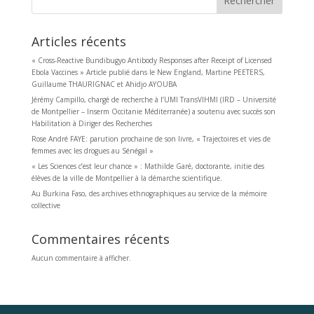
Rechercher
Articles récents
« Cross-Reactive Bundibugyo Antibody Responses after Receipt of Licensed
Ebola Vaccines » Article publié dans le New England, Martine PEETERS,
Guillaume THAURIGNAC et Ahidjo AYOUBA
Jérémy Campillo, chargé de recherche à l’UMI TransVIHMI (IRD – Université
de Montpellier – Inserm Occitanie Méditerranée) a soutenu avec succès son
Habilitation à Diriger des Recherches
Rose André FAYE: parution prochaine de son livre, « Trajectoires et vies de
femmes avec les drogues au Sénégal »
« Les Sciences c’est leur chance » : Mathilde Garé, doctorante, initie des
élèves de la ville de Montpellier à la démarche scientifique.
Au Burkina Faso, des archives ethnographiques au service de la mémoire
collective
Commentaires récents
Aucun commentaire à afficher.