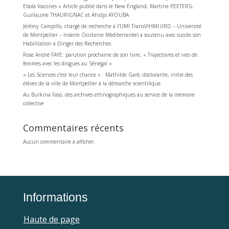
Ebola Vaccines » Article publié dans le New England, Martine PEETERS,
Guillaume THAURIGNAC et Ahidjo AYOUBA
Jérémy Campillo, chargé de recherche à l’UMI TransVIHMI (IRD – Université
de Montpellier – Inserm Occitanie Méditerranée) a soutenu avec succès son
Habilitation à Diriger des Recherches
Rose André FAYE: parution prochaine de son livre, « Trajectoires et vies de
femmes avec les drogues au Sénégal »
« Les Sciences c’est leur chance » : Mathilde Garé, doctorante, initie des
élèves de la ville de Montpellier à la démarche scientifique.
Au Burkina Faso, des archives ethnographiques au service de la mémoire
collective
Commentaires récents
Aucun commentaire à afficher.
Informations
Haute de page