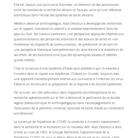
Elle est, depuis une quinzaine d’années, un élément clé des partenariats
entre les mondes de la recherche africain et français, ainsi qu’une référence
scientifique dans l’étude des systèmes de santé africains.
Médecin devenue anthropologue, Alice Desclaux a développé des recherches
sur le rapport individuel et collectif à la maladie essentiellement dans les
pays du Sud. Ses travaux combinent une perspective appliquée (réponse aux
questionnements des personnes atteintes et des acteurs de santé en vue
d’améliorer les dispositifs de communication, de prévention et de soin) et
une perspective théorique (compréhension du sens donné à la maladie et de
ses effets, de ses évolutions ainsi que des dynamiques sociales et idéelles
qu’elle reflète).
C’est la survenue d’une épidémie d’Ebola sans précédent qui l’a amenée à
s’investir dans la riposte aux épidémies. D’abord en Guinée, toujours avec
une approche transdisciplinaire relative aux survivants à l’infection du virus
Ebola et en structurant la préparation de la réponse à de futures épidémies.
Par la suite, son rôle précurseur dans l’approche pluridisciplinaire et en
recherche opérationnelle sur le VIH a démontré la pertinence de ce double
regard (médico-clinique et anthropologique) dans l’accompagnement et
l’évaluation de la première initiative nationale africaine d’accès au traitement
antirétroviral.
La survenue de l’épidémie de COVID l’a conduite à s’investir massivement
dans la recherche et la formation sur ce nouveau défi. Alice Desclaux a donc
animé au nom de l’IRD, le Groupe Recherche Opérationnelle de la
Plateforme COVID-19 pour la région Afrique de l’ouest et du centre. Cette