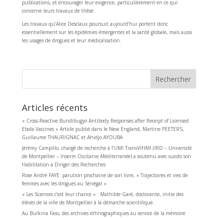
publications, et encourager leur exigence, particulièrement en ce qui
concerne leurs travaux de thèse.
Les travaux qu’Alice Desclaux poursuit aujourd’hui portent donc
essentiellement sur les épidémies émergentes et la santé globale, mais aussi
les usages de drogues et leur médicalisation.
Rechercher
Articles récents
« Cross-Reactive Bundibugyo Antibody Responses after Receipt of Licensed
Ebola Vaccines » Article publié dans le New England, Martine PEETERS,
Guillaume THAURIGNAC et Ahidjo AYOUBA
Jérémy Campillo, chargé de recherche à l’UMI TransVIHMI (IRD – Université
de Montpellier – Inserm Occitanie Méditerranée) a soutenu avec succès son
Habilitation à Diriger des Recherches
Rose André FAYE: parution prochaine de son livre, « Trajectoires et vies de
femmes avec les drogues au Sénégal »
« Les Sciences c’est leur chance » : Mathilde Garé, doctorante, initie des
élèves de la ville de Montpellier à la démarche scientifique.
Au Burkina Faso, des archives ethnographiques au service de la mémoire