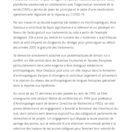
plateforme coordonnée en collaboration avec l’organisation mondiale de la
santé (OMS) a permis de poser les principes et le cadre d’une coordination
opérationnelle régionale de la réponse au COVID-19.
Par son travail et sa double expertise (de médecin et d’anthropologue), Alice
Desclaux a contribué de façon significative à la réflexion et au plaidoyer en
faveur de l’accès gratuit aux traitements du sida à partir de l’exemple
sénégalais. Elle a ainsi pu mettre en lumière des « évidences » scientifiques
dont se sont emparés les dirigeants du Sénégal pour promulguer au début
des années 2000 la gratuité des traitements.
Sa démarche directement attachée aux problématiques de terrain lui a
conféré un rôle central dans les Sciences Humaines et Sociales françaises,
particulièrement dans cette exigence à faire dialoguer médecins et
anthropologues. Alice Desclaux joue ainsi un rôle majeur dans la formation
d’anthropologues français et étrangers et contribue largement et activement
à la création du réseau des anthropologues de langues françaises spécialisés
dans la réponse aux épidémies.
Au cours de ses 15 dernières années passées au sein de l’IRD, sa fibre
enseignante (elle devient Maître de conférences en 1999 puis professeur
d’Anthropologie avant de devenir Directrice de Recherche à l’IRD), ne s’est
jamais démentie et cet engagement a favorisé la formation des chercheurs du
sud, dont certains sont devenus aujourd’hui des collègues et partenaires de
recherches et de projets. Un engagement qui dépasse la seule vocation de
partage des savoirs, qui se redouble d’une attention minutieuse portée à la
relecture des travaux de ses jeunes collègues pour favoriser leur volonté de