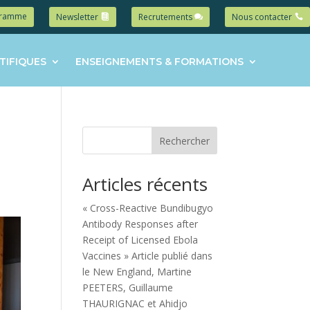
gramme
Newsletter
Recrutements
Nous contacter
TIFIQUES
ENSEIGNEMENTS & FORMATIONS
Rechercher
Articles récents
« Cross-Reactive Bundibugyo
Antibody Responses after
Receipt of Licensed Ebola
Vaccines » Article publié dans
le New England, Martine
PEETERS, Guillaume
THAURIGNAC et Ahidjo